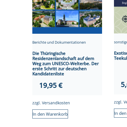
sonstig
Berichte und Dokumentationen
Exotis
Die Thüringische
Teeku
Residenzenlandschaft auf dem
Weg zum UNESCO-Welterbe. Der
erste Schritt zur deutschen
Kandidatenliste
5
19,95
€
zzgl.
V
zzgl.
Versandkosten
In de
In den Warenkorb