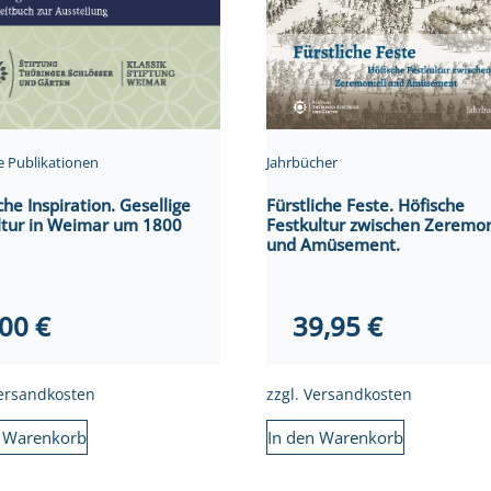
e Publikationen
Jahrbücher
che Inspiration. Gesellige
Fürstliche Feste. Höfische
ltur in Weimar um 1800
Festkultur zwischen Zeremon
und Amüsement.
,00
€
39,95
€
ersandkosten
zzgl.
Versandkosten
n Warenkorb
In den Warenkorb