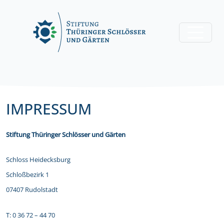
Skip
to
content
IMPRESSUM
Stiftung Thüringer Schlösser und Gärten
Schloss Heidecksburg
Schloßbezirk 1
07407 Rudolstadt
T: 0 36 72 – 44 70