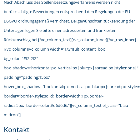
Nach Abschluss des Stellenbesetzungsverfahrens werden nicht
berücksichtigte Bewerbungen entsprechend den Regelungen der EU-
DSGVO ordnungsgemäß vernichtet. Bei gewünschter Rücksendung der
Unterlagen legen Sie bitte einen adressierten und frankierten
Rückumschlag bei.[/vc_column_text][/vc_column_inner][/vc_row_inner]
[/vc_column][vc_column width=“1/3″][ult_content_box
bg_color=“#f2f2f2″
box_shadow=“horizontal:px|vertical:px|blur:px|spread:px|style:none|“
padding=“padding:15px;“
hover_box_shadow=“horizontal:px|vertical:px|blur:px|spread:px|style:
border=“border-style:solid;|border-width:1px;border-
radius:5px;|border-color:#d6d6d6;“][vc_column_text el_class=“blau
miticon“]
Kontakt