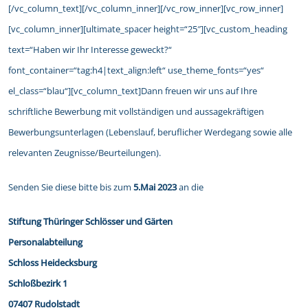
[/vc_column_text][/vc_column_inner][/vc_row_inner][vc_row_inner]
[vc_column_inner][ultimate_spacer height=“25″][vc_custom_heading
text=“Haben wir Ihr Interesse geweckt?“
font_container=“tag:h4|text_align:left“ use_theme_fonts=“yes“
el_class=“blau“][vc_column_text]Dann freuen wir uns auf Ihre
schriftliche Bewerbung mit vollständigen und aussagekräftigen
Bewerbungsunterlagen (Lebenslauf, beruflicher Werdegang sowie alle
relevanten Zeugnisse/Beurteilungen).
Senden Sie diese bitte bis zum
5.Mai 2023
an die
Stiftung Thüringer Schlösser und Gärten
Personalabteilung
Schloss Heidecksburg
Schloßbezirk 1
07407 Rudolstadt