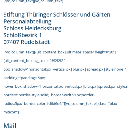
[/vc_column_text][vc_column_text]
Stiftung Thüringer Schlösser und Gärten
Personalabteilung
Schloss Heidecksburg
Schloßbezirk 1
07407 Rudolstadt
[/vc_column_text][/ult_content_box][ultimate_spacer height=“30″]
[ult_content_box bg_color=“#f2f2f2″
box_shadow=“horizontal:px|vertical:px|blur:px|spread:px|style:none|“
padding=“padding:15px;“
hover_box_shadow=“horizontal:px|vertical:px|blur:px|spread:px|style:
border=“border-style:solid;|border-width:1px;border-
radius:5px;|border-color:#d6d6d6;“][vc_column_text el_class=“blau
miticon“]
Mail