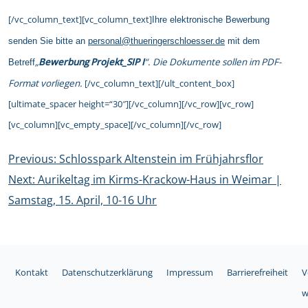
[/vc_column_text][vc_column_text]
Ihre elektronische Bewerbung
senden Sie bitte an
personal@thueringerschloesser.de
mit dem
„
Bewerbung Projekt_SIP I
“. Die Dokumente sollen im PDF-
Betreff
Format vorliegen.
[/vc_column_text][/ult_content_box]
[ultimate_spacer height=“30″][/vc_column][/vc_row][vc_row]
[vc_column][vc_empty_space][/vc_column][/vc_row]
Beitragsnavigation
Previous:
Schlosspark Altenstein im Frühjahrsflor
Next:
Aurikeltag im Kirms-Krackow-Haus in Weimar |
Samstag, 15. April, 10-16 Uhr
Kontakt
Datenschutzerklärung
Impressum
Barrierefreiheit
V
w