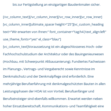
bis zur Fertigstellung an einzigartigen Baudenkmalen sicher.
[/vc_column_text][/vc_column_inner][/vc_row_inner][vc_row_inner]
[vc_column_inner][ultimate_spacer height=“25″][vc_custom_heading
text=“Wir erwarten von Ihnen:“ font_container=“tag:h4|text_align:left“
use_theme_fonts=“yes“ el_class=“blau“]
[vc_column_text]Voraussetzung ist ein abgeschlossenes Hoch- oder
Fachhochschulstudium der Architektur oder des Bauingenieurwesen
(Hochbau, mit Schwerpunkt Altbausanierung). Fundiertes Fachwissen
im Planungs-, Vertrags- und Vergaberecht sowie Kenntnisse im
Denkmalschutz und der Denkmalpflege sind erforderlich. Eine
mehrjährige Berufserfahrung mit denkmalgeschützten Bauten in allen
Leistungsphasen der HOAI ist von Vorteil, Berufsanfänger und
Berufseinsteiger sind ebenfalls willkommen. Erwartet werden neben
hoher Einsatzbereitschaft, Kommunikations- und Teamfähigkeit eine