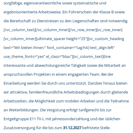
sorgfältige, eigenverantwortliche sowie systematische und
ergebnisorientierte Arbeitsweise. Ein Führerschein der Klasse B sowie
die Bereitschaft zu Dienstreisen zu den Liegenschaften sind notwendig.
[/vc_column_text][/vc_column_inner][/vc_row_inner][vc_row_inner]
[vc_column_inner][ultimate_spacer height=“25″][vc_custom_heading
text=“Wir bieten Ihnen:“ font_container=“tag:h4|text_align:left“
use_theme_fonts=“yes“ el_class=“blau“][vc_column_text]Eine
interessante und abwechslungsreiche Tätigkeit sowie die Mitarbeit an
anspruchsvollen Projekten in einem engagierten Team. Bei der
Einarbeitung werden Sie durch uns unterstützt. Darüber hinaus bieten
wir attraktive, familienfreundliche Arbeitsbedingungen durch gleitende
Arbeitszeiten, die Möglichkeit zum mobilen Arbeiten und die Teilnahme
an Weiterbildungen. Die Vergütung erfolgt tarifgerecht bis zur
Entgeltgruppe E11 TV-L mit Jahressonderzahlung und der üblichen
Zusatzversorgung für die bis zum
31.12.2027
befristete Stelle.