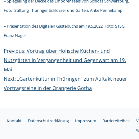
– Spiegelung der Decke des Emporensaals von Schloss Schwarzburg,
Foto: Stiftung Thüringer Schlösser und Gärten, Anke Pennekamp
– Präsentation des Digitalen Gästebuchs am 19.5.2022, Foto: STSG,
Franz Nagel
Beitragsnavigation
Previous:
Vortrag über Höfische Küchen- und
Nutzgärten in Vergangenheit und Gegenwart am 19.
Mai
Next:
„Gartenkultur in Thüringen“ zum Auftakt neuer
Vortragsreihe in der Orangerie Gotha
Kontakt
Datenschutzerklärung
Impressum
Barrierefreiheit
V
w