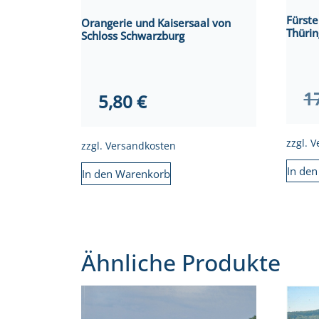
Fürste
Orangerie und Kaisersaal von
Thüri
Schloss Schwarzburg
1
5,80
€
zzgl.
V
zzgl.
Versandkosten
In de
In den Warenkorb
Ähnliche Produkte