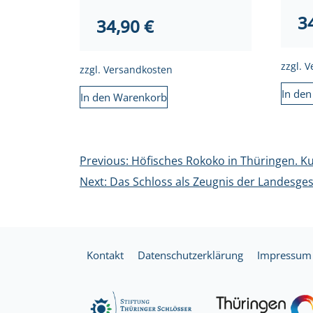
3
34,90
€
zzgl.
V
zzgl.
Versandkosten
In de
In den Warenkorb
Beitragsnavigation
Previous:
Höfisches Rokoko in Thüringen. K
Next:
Das Schloss als Zeugnis der Landesges
Kontakt
Datenschutzerklärung
Impressum