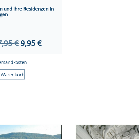
n und ihre Residenzen in
ngen
Ursprünglicher
Aktueller
7,95
€
9,95
€
Preis
Preis
war:
ist:
ersandkosten
17,95 €
9,95 €.
n Warenkorb