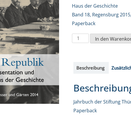
Haus der Geschichte
Band 18, Regensburg 2015,
Paperback
Das
In den Warenko
Schloss
in
der
Beschreibung
Zusätzlic
Republik.
Monument
Beschreibun
zwischen
Repräsentation
Jahrbuch der Stiftung Thü
und
Paperback
Haus
der