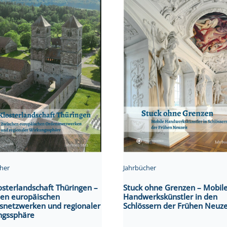
her
Jahrbücher
osterlandschaft Thüringen –
Stuck ohne Grenzen – Mobil
hen europäischen
Handwerkskünstler in den
snetzwerken und regionaler
Schlössern der Frühen Neuze
ngssphäre