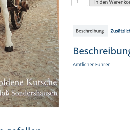
Die
In den Warenko
Goldene
Kutsche
von
Beschreibung
Zusätzlic
Schloss
Sondershausen
Beschreibun
Menge
Amtlicher Führer