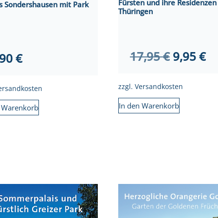
Fürsten und ihre Residenzen 
ss Sondershausen mit Park
Thüringen
Ursprün
Ak
17,95
€
9,95
€
,90
€
Preis
Pr
war:
ist
zzgl.
Versandkosten
ersandkosten
17,95 €
9,
In den Warenkorb
n Warenkorb