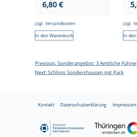
6,80
€
5
zzgl.
Versandkosten
zzgl.
V
In den Warenkorb
In de
Beitragsnavigation
Previous:
Sonderangebot: 3 Amtliche Führer
Next:
Schloss Sondershausen mit Park
Kontakt
Datenschutzerklärung
Impressum