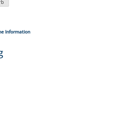
rb
he Information
g