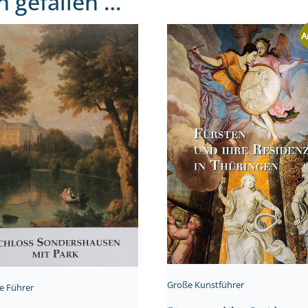
h gefallen …
A
Große Kunstführer
e Führer