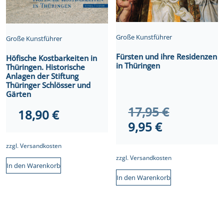
Große Kunstführer
Große Kunstführer
Fürsten und ihre Residenzen
Höfische Kostbarkeiten in
in Thüringen
Thüringen. Historische
Anlagen der Stiftung
Thüringer Schlösser und
Gärten
Ursprüngl
17,95
€
18,90
€
Aktueller
Preis
9,95
€
Preis
war:
zzgl.
Versandkosten
ist:
17,95 €
zzgl.
Versandkosten
In den Warenkorb
9,95 €.
In den Warenkorb