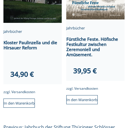
Jahrbücher
Jahrbücher
Fürstliche Feste. Höfische
Kloster Paulinzella und die
Festkultur zwischen
Hirsauer Reform
Zeremoniell und
Amüsement.
39,95
€
34,90
€
zzgl.
Versandkosten
zzgl.
Versandkosten
In den Warenkorb
In den Warenkorb
Beitragsnavigation
Previous:
Jahrbuch der Stiftung Thüringer Schlösser