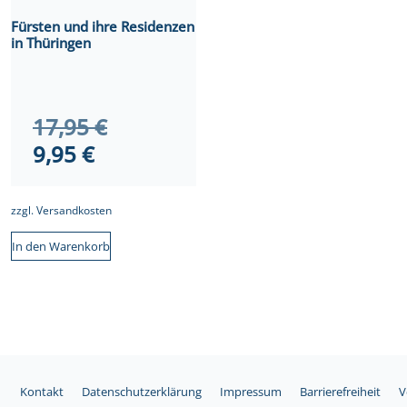
Fürsten und ihre Residenzen
in Thüringen
Ursprünglicher
17,95
€
Aktueller
Preis
9,95
€
Preis
war:
ist:
17,95 €
zzgl.
Versandkosten
9,95 €.
In den Warenkorb
Kontakt
Datenschutzerklärung
Impressum
Barrierefreiheit
V