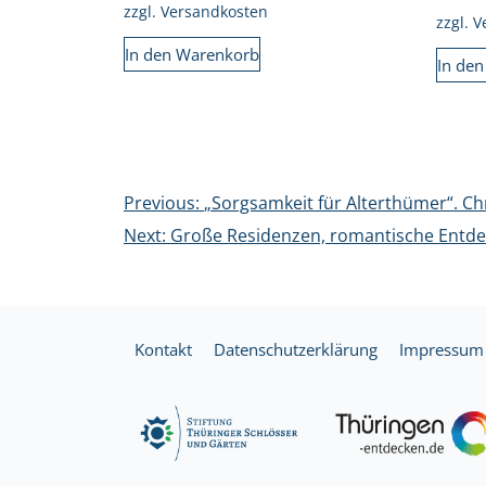
zzgl.
Versandkosten
zzgl.
V
In den Warenkorb
In de
Beitragsnavigation
Previous:
„Sorgsamkeit für Alterthümer“. Ch
Next:
Große Residenzen, romantische Entde
Kontakt
Datenschutzerklärung
Impressum