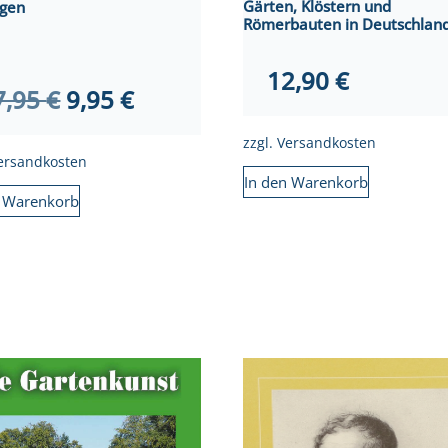
Gärten, Klöstern und
ngen
Römerbauten in Deutschlan
12,90
€
Ursprünglicher
Aktueller
7,95
€
9,95
€
Preis
Preis
zzgl.
Versandkosten
war:
ist:
ersandkosten
In den Warenkorb
17,95 €
9,95 €.
n Warenkorb