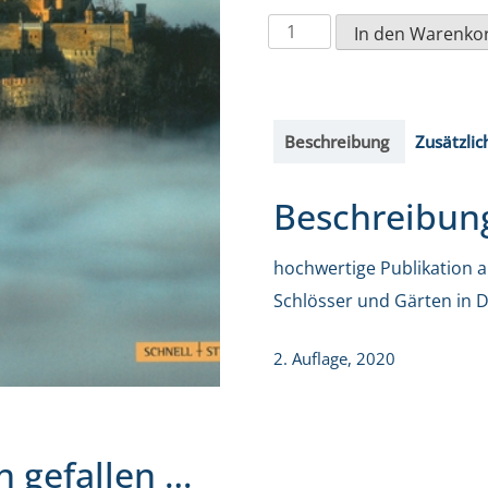
Pracht
In den Warenko
und
Idylle
Menge
Beschreibung
Zusätzlic
Beschreibun
hochwertige Publikation a
Schlösser und Gärten in 
2. Auflage, 2020
h gefallen …