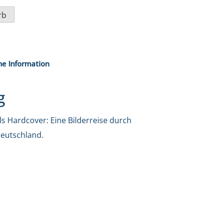
rb
he Information
g
ls Hardcover: Eine Bilderreise durch
Deutschland.