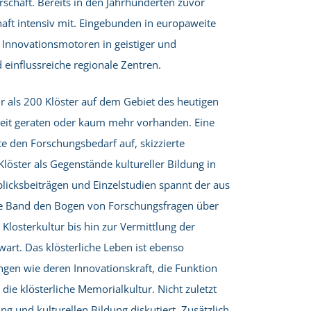
rschaft. Bereits in den Jahrhunderten zuvor
haft intensiv mit. Eingebunden in europaweite
Innovationsmotoren in geistiger und
 einflussreiche regionale Zentren.
hr als 200 Klöster auf dem Gebiet des heutigen
heit geraten oder kaum mehr vorhanden. Eine
te den Forschungsbedarf auf, skizzierte
ster als Gegenstände kultureller Bildung in
licksbeiträgen und Einzelstudien spannt der aus
e Band den Bogen von Forschungsfragen über
 Klosterkultur bis hin zur Vermittlung der
art. Das klösterliche Leben ist ebenso
gen wie deren Innovationskraft, die Funktion
 die klösterliche Memorialkultur. Nicht zuletzt
g und kulturellen Bildung diskutiert. Zusätzlich