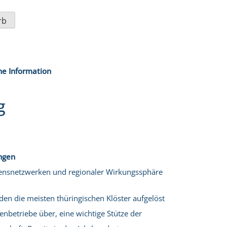
rb
he Information
g
ingen
ensnetzwerken und regionaler Wirkungssphäre
den die meisten thüringischen Klöster aufgelöst
nbetriebe über, eine wichtige Stütze der