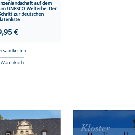
enzenlandschaft auf dem
um UNESCO-Welterbe. Der
Schritt zur deutschen
atenliste
9,95
€
ersandkosten
n Warenkorb