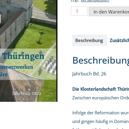
Die
In den Warenko
Klosterlandschaft
Thüringen
-
Beschreibung
Zusätzlic
zwischen
europäischen
Beschreibun
Ordensnetzwerken
und
Jahrbuch Bd. 26
regionaler
Wirkungssphäre
Die Klosterlandschaft Thür
Menge
Zwischen europäischen Ord
Infolge der Reformation wur
und gingen häufig in Domäne