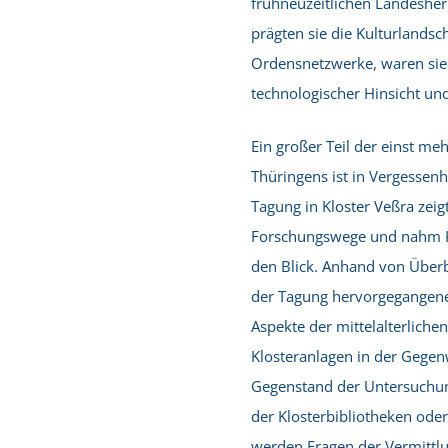
frühneuzeitlichen Landesher
prägten sie die Kulturlandsc
Ordensnetzwerke, waren sie 
technologischer Hinsicht und
Ein großer Teil der einst me
Thüringens ist in Vergessen
Tagung in Kloster Veßra zeig
Forschungswege und nahm Klö
den Blick. Anhand von Überb
der Tagung hervorgegangen
Aspekte der mittelalterlichen
Klosteranlagen in der Gegenw
Gegenstand der Untersuchun
der Klosterbibliotheken oder
werden Fragen der Vermittlun