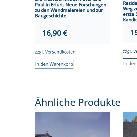
Resid
Paul in Erfurt. Neue Forschungen
Weg z
zu den Wandmalereien und zur
erste 
Baugeschichte
Kandid
1
16,90
€
zzgl.
V
zzgl.
Versandkosten
In de
In den Warenkorb
Ähnliche Produkte