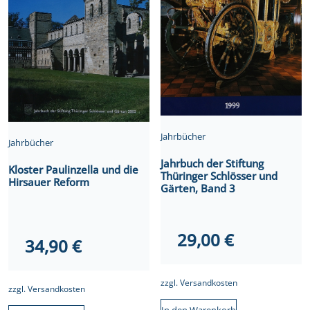
Jahrbücher
Jahrbücher
Jahrbuch der Stiftung
Kloster Paulinzella und die
Thüringer Schlösser und
Hirsauer Reform
Gärten, Band 3
29,00
€
34,90
€
zzgl.
Versandkosten
zzgl.
Versandkosten