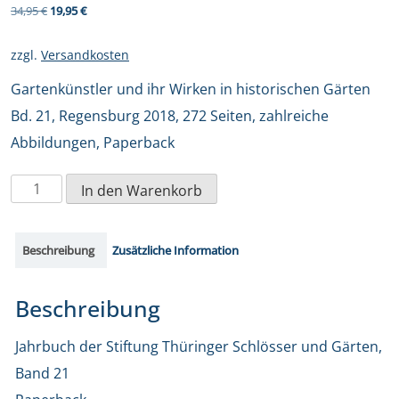
Ursprünglicher
Aktueller
34,95
€
19,95
€
Preis
Preis
zzgl.
Versandkosten
war:
ist:
Gartenkünstler und ihr Wirken in historischen Gärten
34,95 €
19,95 €.
Bd. 21, Regensburg 2018, 272 Seiten, zahlreiche
Abbildungen, Paperback
Gartenkünstler
In den Warenkorb
und
ihr
Beschreibung
Zusätzliche Information
Wirken
in
Beschreibung
historischen
Jahrbuch der Stiftung Thüringer Schlösser und Gärten,
Gärten
Band 21
Menge