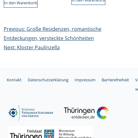
In den Warenkorb
In den Warenkorb
Beitragsnavigation
Previous:
Große Residenzen, romantische
Entdeckungen, versteckte Schönheiten
Next:
Kloster Paulinzella
Kontakt
Datenschutzerklärung
Impressum
Barrierefreiheit
V
w