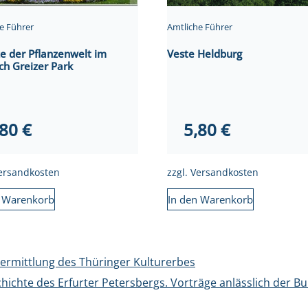
e Führer
Amtliche Führer
e der Pflanzenwelt im
Veste Heldburg
ich Greizer Park
,80
€
5,80
€
ersandkosten
zzgl.
Versandkosten
n Warenkorb
In den Warenkorb
Vermittlung des Thüringer Kulturerbes
chichte des Erfurter Petersbergs. Vorträge anlässlich der B