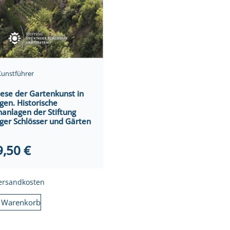
Kunstführer
ese der Gartenkunst in
gen. Historische
anlagen der Stiftung
ger Schlösser und Gärten
9,50
€
ersandkosten
n Warenkorb