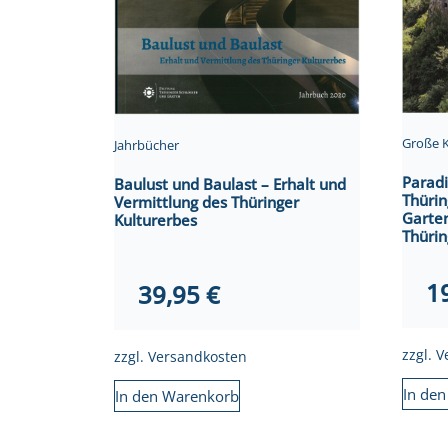
Große 
Jahrbücher
Paradi
Baulust und Baulast – Erhalt und
Thürin
Vermittlung des Thüringer
Garten
Kulturerbes
Thürin
1
39,95
€
zzgl.
V
zzgl.
Versandkosten
In de
In den Warenkorb