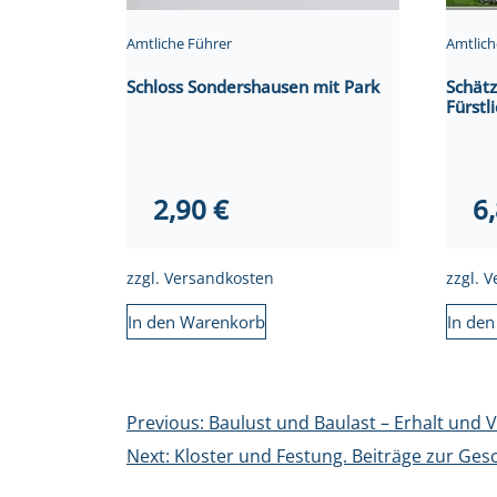
Amtliche Führer
Amtlich
Schloss Sondershausen mit Park
Schätz
Fürstl
2,90
€
6
zzgl.
Versandkosten
zzgl.
V
In den Warenkorb
In de
Beitragsnavigation
Previous:
Baulust und Baulast – Erhalt und 
Next:
Kloster und Festung. Beiträge zur Ges