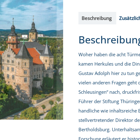
in
Schleusingen
Beschreibung
Zusätzlic
Menge
Beschreibun
Woher haben die acht Türme
kamen Herkules und die Din
Gustav Adolph hier zu tun g
vielen anderen Fragen geht 
Schleusingen“ nach, druckfri
Führer der Stiftung Thüring
handliche wie inhaltsreiche 
stellvertretender Direktor 
Bertholdsburg. Unterhaltsa
Forschung erläutert er hist