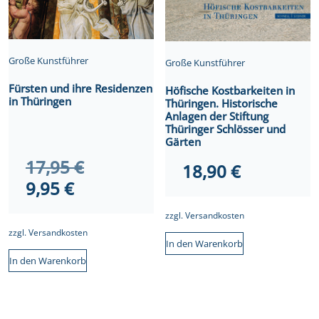
Große Kunstführer
Große Kunstführer
Fürsten und ihre Residenzen
Höfische Kostbarkeiten in
in Thüringen
Thüringen. Historische
Anlagen der Stiftung
Thüringer Schlösser und
Gärten
Ursprünglicher
17,95
€
18,90
€
Aktueller
Preis
9,95
€
Preis
war:
zzgl.
Versandkosten
ist:
17,95 €
zzgl.
Versandkosten
In den Warenkorb
9,95 €.
In den Warenkorb