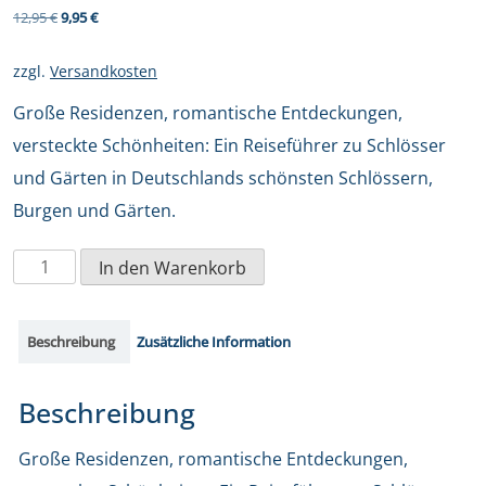
Ursprünglicher
Aktueller
12,95
€
9,95
€
Preis
Preis
zzgl.
Versandkosten
war:
ist:
Große Residenzen, romantische Entdeckungen,
12,95 €
9,95 €.
versteckte Schönheiten: Ein Reiseführer zu Schlösser
und Gärten in Deutschlands schönsten Schlössern,
Burgen und Gärten.
Große
In den Warenkorb
Residenzen,
romantische
Beschreibung
Zusätzliche Information
Entdeckungen,
versteckte
Beschreibung
Schönheiten
Große Residenzen, romantische Entdeckungen,
Menge