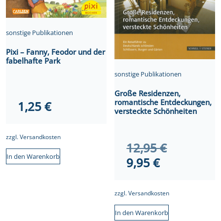
sonstige Publikationen
Pixi – Fanny, Feodor und der
fabelhafte Park
sonstige Publikationen
Große Residenzen,
romantische Entdeckungen,
1,25
€
versteckte Schönheiten
zzgl.
Versandkosten
Ursprüngl
12,95
€
In den Warenkorb
Aktueller
Preis
9,95
€
Preis
war:
ist:
12,95 €
zzgl.
Versandkosten
9,95 €.
In den Warenkorb