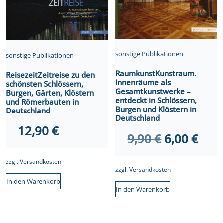
sonstige Publikationen
sonstige Publikationen
RaumkunstKunstraum.
ReisezeitZeitreise zu den
Innenräume als
schönsten Schlössern,
Gesamtkunstwerke –
Burgen, Gärten, Klöstern
entdeckt in Schlössern,
und Römerbauten in
Burgen und Klöstern in
Deutschland
Deutschland
12,90
€
Ursprüngl
Aktu
9,90
€
6,00
€
Preis
Prei
zzgl.
Versandkosten
war:
ist:
zzgl.
Versandkosten
9,90 €
6,00
In den Warenkorb
In den Warenkorb