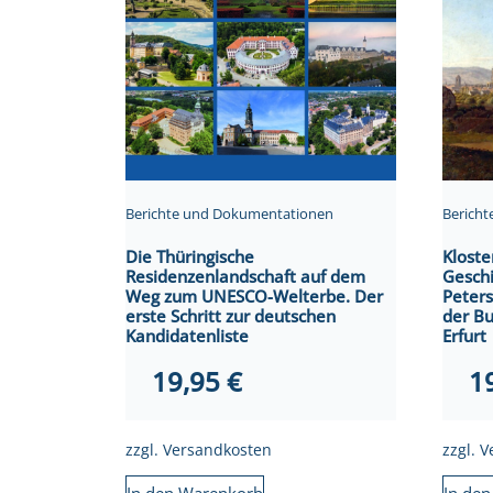
Berichte und Dokumentationen
Berich
Die Thüringische
Kloste
Residenzenlandschaft auf dem
Geschi
Weg zum UNESCO-Welterbe. Der
Peters
erste Schritt zur deutschen
der B
Kandidatenliste
Erfurt
19,95
€
1
zzgl.
Versandkosten
zzgl.
V
In den Warenkorb
In de