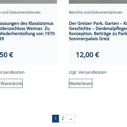
te und Dokumentationen
Berichte und Dokumentationen
assungen des Klassizismus
Der Greizer Park. Garten – K
sidenzschloss Weimar. Zu
Geschichte – Denkmalpflege
Wiederherstellung von 1970
Konzeption. Beiträge zu Par
89
Sommerpalais Greiz
,50
€
12,00
€
ersandkosten
zzgl.
Versandkosten
n Warenkorb
Weiterlesen
1
2
→