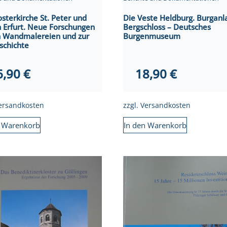
Die Veste Heldburg. Burganl
osterkirche St. Peter und
Bergschloss – Deutsches
n Erfurt. Neue Forschungen
Burgenmuseum
n Wandmalereien und zur
schichte
18,90
€
6,90
€
zzgl.
Versandkosten
ersandkosten
In den Warenkorb
n Warenkorb