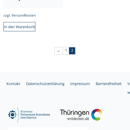
zzgl.
Versandkosten
In den Warenkorb
←
1
2
Kontakt
Datenschutzerklärung
Impressum
Barrierefreiheit
V
w