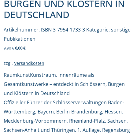
BURGEN UND KLÖSTERN IN
DEUTSCHLAND
Artikelnummer:
ISBN 3-7954-1733-3
Kategorie:
sonstige
Publikationen
Ursprünglicher
Aktueller
9,90
€
6,00
€
Preis
Preis
zzgl.
Versandkosten
war:
ist:
RaumkunstKunstraum. Innenräume als
9,90 €
6,00 €.
Gesamtkunstwerke – entdeckt in Schlössern, Burgen
und Klöstern in Deutschland
Offizieller Führer der Schlösserverwaltungen Baden-
Württemberg, Bayern, Berlin-Brandenburg, Hessen,
Mecklenburg-Vorpommern, Rheinland-Pfalz, Sachsen,
Sachsen-Anhalt und Thüringen. 1. Auflage. Regensburg