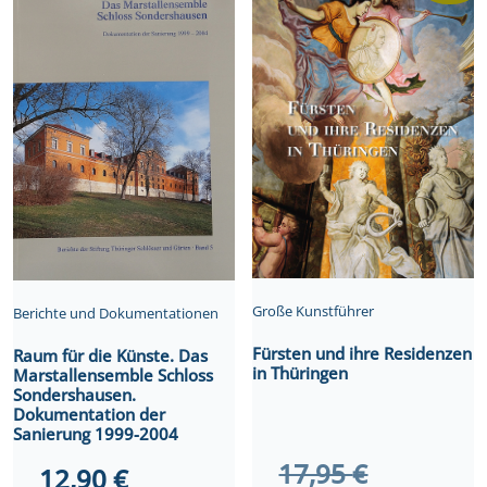
Deutschland
Menge
Große Kunstführer
Berichte und Dokumentationen
Fürsten und ihre Residenzen
Raum für die Künste. Das
in Thüringen
Marstallensemble Schloss
Sondershausen.
Dokumentation der
Sanierung 1999-2004
Ursprüngl
17,95
€
12,90
€