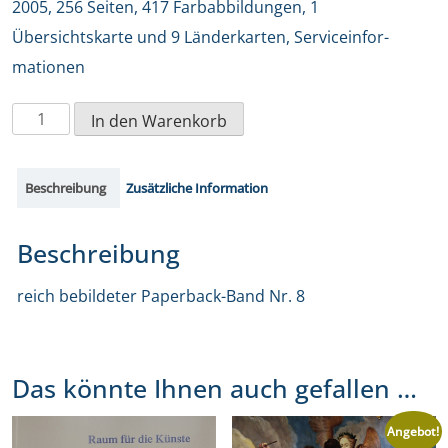
2005, 256 Seiten, 417 Farbabbildungen, 1
Übersichtskarte und 9 Länderkarten, Serviceinfor­
mationen
RaumkunstKunstraum.
In den Warenkorb
Innenräume
als
Beschreibung
Zusätzliche Information
Gesamtkunstwerke
–
Beschreibung
entdeckt
reich bebildeter Paperback-Band Nr. 8
in
Schlössern,
Burgen
Das könnte Ihnen auch gefallen …
und
Klöstern
Angebot!
in