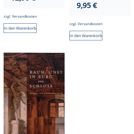
Aktueller
Preis
9,95
€
Preis
war:
zzgl.
Versandkosten
ist:
17,95 €
zzgl.
Versandkosten
In den Warenkorb
9,95 €.
In den Warenkorb