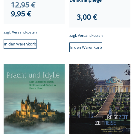
Ursprünglicher
12,95
€
Aktueller
Preis
9,95
€
3,00
€
Preis
war:
ist:
12,95 €
zzgl.
Versandkosten
zzgl.
Versandkosten
9,95 €.
In den Warenkorb
In den Warenkorb